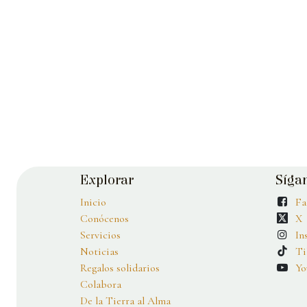
​Explorar
Síga
Inicio
Fa
Conócenos
X
Servicios
In
Noticias
Ti
Regalos solidarios
Yo
Colabora
De la Tierra al Alma