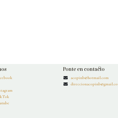
nos
Ponte en contacto
cebook
acopinb@hotmail.com
direccionacopinb@gmail.c
stagram
kTok
utube