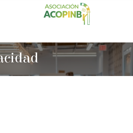
Noticias
Regalos solidarios
Colabora
De
vacidad